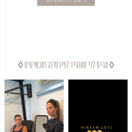
◊ מרים לוי סטודיו לפירסינג ותכשיטים ◊