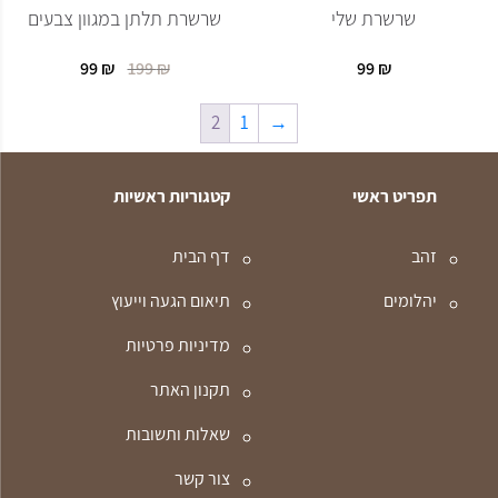
שרשרת שלי
שרשרת תלתן במגוון צבעים
99
₪
199
₪
99
₪
המחיר
המחיר
הנוכחי
המקורי
2
1
→
היה:
הוא:
199 ₪.
99 ₪.
תפריט ראשי
קטגוריות ראשיות
זהב
דף הבית
יהלומים
תיאום הגעה וייעוץ
מדיניות פרטיות
תקנון האתר
שאלות ותשובות
צור קשר