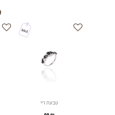
מ
פה
טבעת ריי
99
₪
99