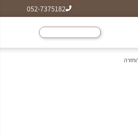
052-7375182
ל הצמידים, שרשראות וטבעות לזמן מוגבל ב99₪
החזרה