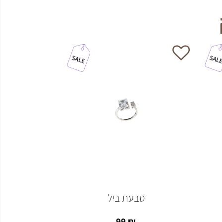
טבעת ביל
טבע
49
₪
99
₪