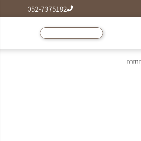
052-7375182
ל הצמידים, שרשראות וטבעות לזמן מוגבל ב99₪
החזרה