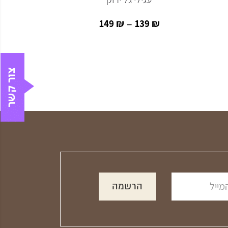
–
39
₪
149
₪
139
₪