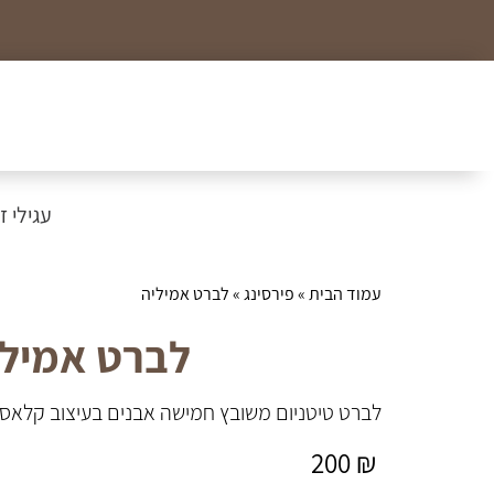
כל הצמידים, שרשראות וטבעות לזמן מוגבל ב99₪
עגילי זהב
עמוד הבית
»
פירסינג
» לברט אמיליה
לברט אמילי
לברט טיטניום משובץ חמישה אבנים בעיצוב קלאסי
200
₪