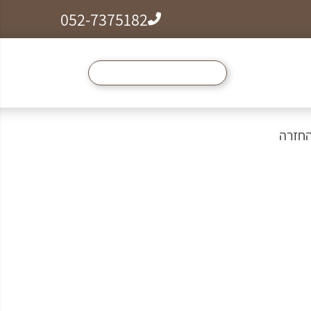
052-7375182
ל הצמידים, שרשראות וטבעות לזמן מוגבל ב99₪
החזרה