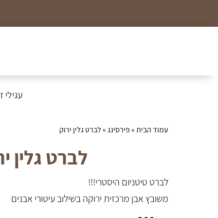
כל הצמידים, שרשראות וטבעות לזמן מוגבל ב99₪
עגילי זהב
עמוד הבית
»
פירסינג
» לברט גלין ירוק
לברט גלין יר
לברט טיטניום היסטרי!!!
משובץ אבן מרכזית ירוקה בשילוב עיטורי אבנים