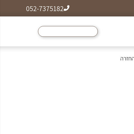
052-7375182
ל הצמידים, שרשראות וטבעות לזמן מוגבל ב99₪
החזרה