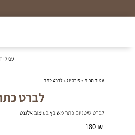
כל הצמידים, שרשראות וטבעות לזמן מוגבל ב99₪
עגילי זהב
עמוד הבית
»
פירסינג
» לברט כתר
לברט כתר
לברט טיטניום כתר משובץ בעיצוב אלגנט
180
₪