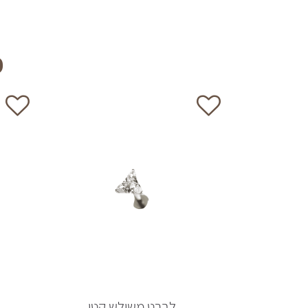
מ
לברט משולש קטן