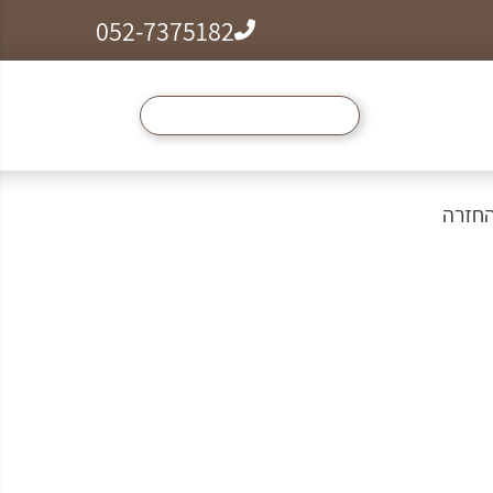
052-7375182
ל הצמידים, שרשראות וטבעות לזמן מוגבל ב99₪
החזרה