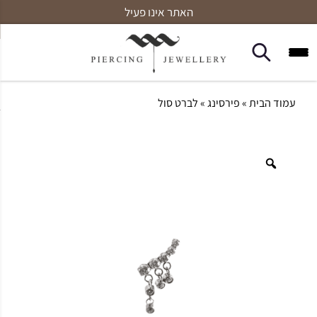
האתר אינו פעיל
עמוד הבית
»
פירסינג
» לברט סול
Zoom