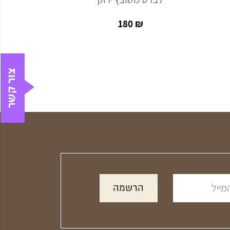
₪
180
₪