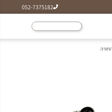
052-7375182
ל הצמידים, שרשראות וטבעות לזמן מוגבל ב99₪
החזרה