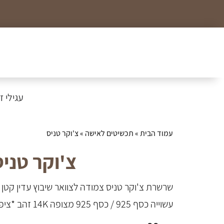
כל הצמידים, שרשראות וטבעות לזמן מוגבל ב99₪
עגילי זהב
עמוד הבית
»
תכשיטים לאישה
» צ'וקר טניס
צ'וקר טניס
שרשרת צ'וקר טניס צמודה לצוואר שיבוץ עדין קטן
עשוייה כסף 925 / כסף 925 מצופה 14K זהב *ציפוי 2 מקרון