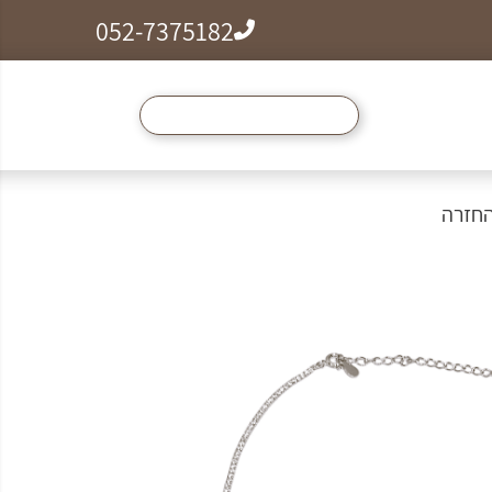
052-7375182
ל הצמידים, שרשראות וטבעות לזמן מוגבל ב99₪
החזרה