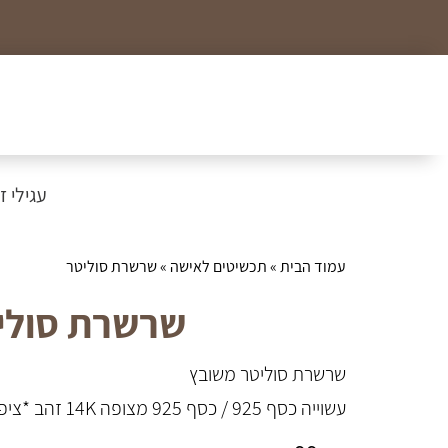
כל הצמידים, שרשראות וטבעות לזמן מוגבל ב99₪
עגילי זהב
עמוד הבית
»
תכשיטים לאישה
» שרשרת סוליטר
שרשרת סולי
שרשרת סוליטר משובץ
עשוייה כסף 925 / כסף 925 מצופה 14K זהב *ציפוי 2 מקרון