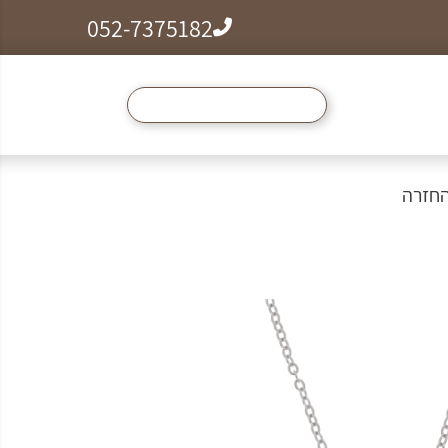
052-7375182
ל הצמידים, שרשראות וטבעות לזמן מוגבל ב99₪
החזרה